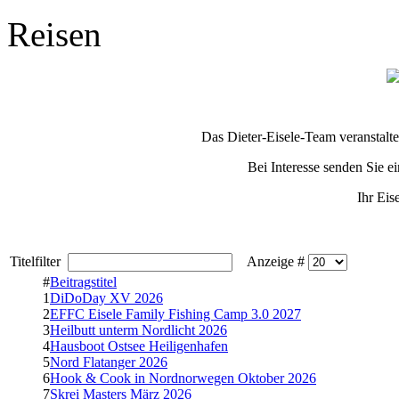
Reisen
Das Dieter-Eisele-Team veranstalte
Bei Interesse senden Sie e
Ihr Eis
Titelfilter
Anzeige #
#
Beitragstitel
1
DiDoDay XV 2026
2
EFFC Eisele Family Fishing Camp 3.0 2027
3
Heilbutt unterm Nordlicht 2026
4
Hausboot Ostsee Heiligenhafen
5
Nord Flatanger 2026
6
Hook & Cook in Nordnorwegen Oktober 2026
7
Skrei Masters März 2026